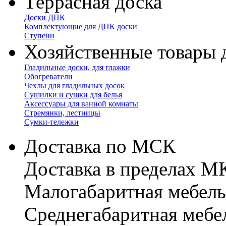
Террасная доска
Доски ДПК
Комплектующие для ДПК доски
Ступени
Хозяйственные товары 
Гладильные доски, для глажки
Обогреватели
Чехлы для гладильных досок
Сушилки и сушки для белья
Аксессуары для ванной комнаты
Стремянки, лестницы
Сумки-тележки
Доставка по МСК
Доставка в пределах 
Малогабаритная мебель
Cреднегабаритная мебе