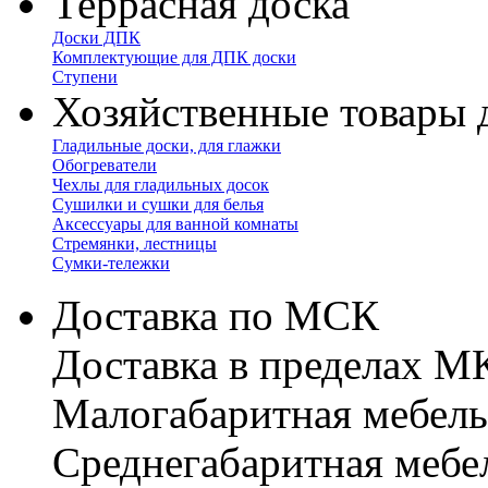
Террасная доска
Доски ДПК
Комплектующие для ДПК доски
Ступени
Хозяйственные товары 
Гладильные доски, для глажки
Обогреватели
Чехлы для гладильных досок
Сушилки и сушки для белья
Аксессуары для ванной комнаты
Стремянки, лестницы
Сумки-тележки
Доставка по МСК
Доставка в пределах 
Малогабаритная мебель
Cреднегабаритная мебе