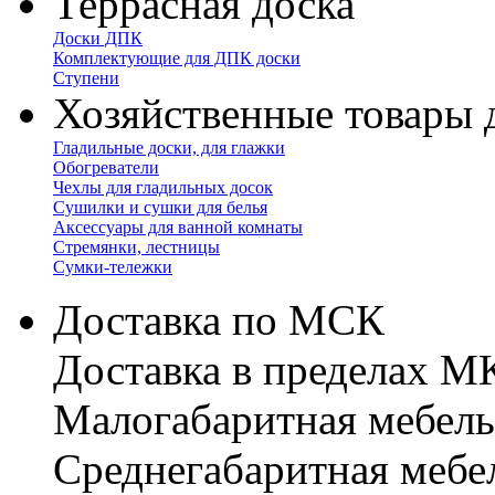
Террасная доска
Доски ДПК
Комплектующие для ДПК доски
Ступени
Хозяйственные товары 
Гладильные доски, для глажки
Обогреватели
Чехлы для гладильных досок
Сушилки и сушки для белья
Аксессуары для ванной комнаты
Стремянки, лестницы
Сумки-тележки
Доставка по МСК
Доставка в пределах 
Малогабаритная мебель
Cреднегабаритная мебе