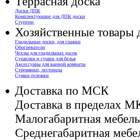
Террасная доска
Доски ДПК
Комплектующие для ДПК доски
Ступени
Хозяйственные товары 
Гладильные доски, для глажки
Обогреватели
Чехлы для гладильных досок
Сушилки и сушки для белья
Аксессуары для ванной комнаты
Стремянки, лестницы
Сумки-тележки
Доставка по МСК
Доставка в пределах 
Малогабаритная мебель
Cреднегабаритная мебе