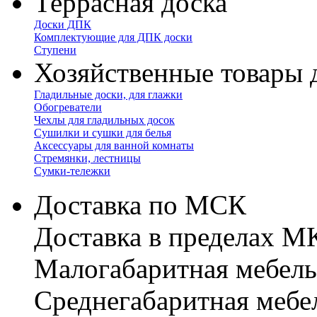
Террасная доска
Доски ДПК
Комплектующие для ДПК доски
Ступени
Хозяйственные товары 
Гладильные доски, для глажки
Обогреватели
Чехлы для гладильных досок
Сушилки и сушки для белья
Аксессуары для ванной комнаты
Стремянки, лестницы
Сумки-тележки
Доставка по МСК
Доставка в пределах 
Малогабаритная мебель
Cреднегабаритная мебе