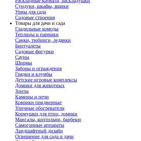
Раскладные кровати, раскладушки
Сундуки, шкафы, ящики
Урны для сада
Садовые строения
Товары для дачи и сада
Гладильные комоды
Теплицы и парники
Санки, тюбинги, ледянки
Биотуалеты
Садовые фигурки
Сауны
Ширмы
Заборы и ограждения
Грядки и клумбы
Детские игровые комплексы
Домики для животных
Зонты
Камины и печи
Коврики придверные
Уличные обогреватели
Кормушки для птиц, домики
Мангалы, коптильни, барбекю
Самогонные аппараты
Ландшафтный дизайн
Освещение для сада и дачи