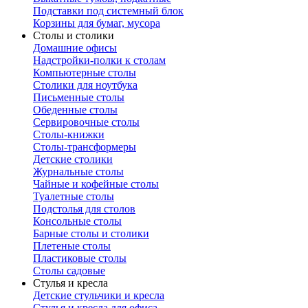
Подставки под системный блок
Корзины для бумаг, мусора
Столы и столики
Домашние офисы
Надстройки-полки к столам
Компьютерные столы
Столики для ноутбука
Письменные столы
Обеденные столы
Сервировочные столы
Столы-книжки
Столы-трансформеры
Детские столики
Журнальные столы
Чайные и кофейные столы
Туалетные столы
Подстолья для столов
Консольные столы
Барные столы и столики
Плетеные столы
Пластиковые столы
Столы садовые
Стулья и кресла
Детские стульчики и кресла
Стулья и кресла для офиса