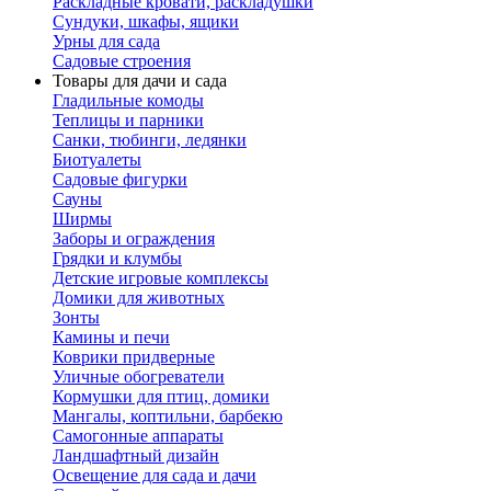
Раскладные кровати, раскладушки
Сундуки, шкафы, ящики
Урны для сада
Садовые строения
Товары для дачи и сада
Гладильные комоды
Теплицы и парники
Санки, тюбинги, ледянки
Биотуалеты
Садовые фигурки
Сауны
Ширмы
Заборы и ограждения
Грядки и клумбы
Детские игровые комплексы
Домики для животных
Зонты
Камины и печи
Коврики придверные
Уличные обогреватели
Кормушки для птиц, домики
Мангалы, коптильни, барбекю
Самогонные аппараты
Ландшафтный дизайн
Освещение для сада и дачи