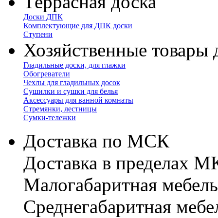
Террасная доска
Доски ДПК
Комплектующие для ДПК доски
Ступени
Хозяйственные товары 
Гладильные доски, для глажки
Обогреватели
Чехлы для гладильных досок
Сушилки и сушки для белья
Аксессуары для ванной комнаты
Стремянки, лестницы
Сумки-тележки
Доставка по МСК
Доставка в пределах 
Малогабаритная мебель
Cреднегабаритная мебе