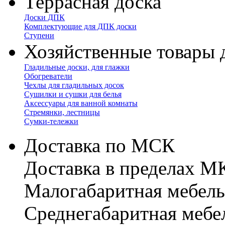
Террасная доска
Доски ДПК
Комплектующие для ДПК доски
Ступени
Хозяйственные товары 
Гладильные доски, для глажки
Обогреватели
Чехлы для гладильных досок
Сушилки и сушки для белья
Аксессуары для ванной комнаты
Стремянки, лестницы
Сумки-тележки
Доставка по МСК
Доставка в пределах 
Малогабаритная мебель
Cреднегабаритная мебе