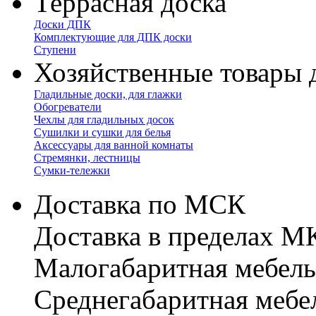
Террасная доска
Доски ДПК
Комплектующие для ДПК доски
Ступени
Хозяйственные товары 
Гладильные доски, для глажки
Обогреватели
Чехлы для гладильных досок
Сушилки и сушки для белья
Аксессуары для ванной комнаты
Стремянки, лестницы
Сумки-тележки
Доставка по МСК
Доставка в пределах 
Малогабаритная мебель
Cреднегабаритная мебе