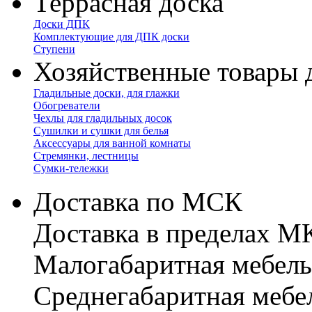
Террасная доска
Доски ДПК
Комплектующие для ДПК доски
Ступени
Хозяйственные товары 
Гладильные доски, для глажки
Обогреватели
Чехлы для гладильных досок
Сушилки и сушки для белья
Аксессуары для ванной комнаты
Стремянки, лестницы
Сумки-тележки
Доставка по МСК
Доставка в пределах 
Малогабаритная мебель
Cреднегабаритная мебе