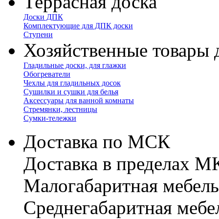
Террасная доска
Доски ДПК
Комплектующие для ДПК доски
Ступени
Хозяйственные товары 
Гладильные доски, для глажки
Обогреватели
Чехлы для гладильных досок
Сушилки и сушки для белья
Аксессуары для ванной комнаты
Стремянки, лестницы
Сумки-тележки
Доставка по МСК
Доставка в пределах 
Малогабаритная мебель
Cреднегабаритная мебе