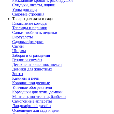
Раскладные кровати, раскладушки
Сундуки, шкафы, ящики
Урны для сада
Садовые строения
Товары для дачи и сада
Гладильные комоды
Теплицы и парники
Санки, тюбинги, ледянки
Биотуалеты
Садовые фигурки
Сауны
Ширмы
Заборы и ограждения
Грядки и клумбы
Детские игровые комплексы
Домики для животных
Зонты
Камины и печи
Коврики придверные
Уличные обогреватели
Кормушки для птиц, домики
Мангалы, коптильни, барбекю
Самогонные аппараты
Ландшафтный дизайн
Освещение для сада и дачи