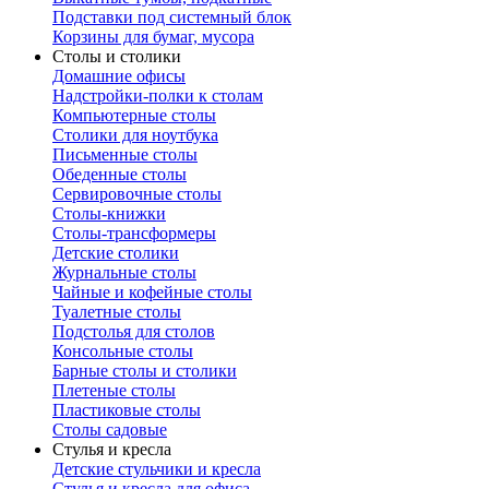
Подставки под системный блок
Корзины для бумаг, мусора
Столы и столики
Домашние офисы
Надстройки-полки к столам
Компьютерные столы
Столики для ноутбука
Письменные столы
Обеденные столы
Сервировочные столы
Столы-книжки
Столы-трансформеры
Детские столики
Журнальные столы
Чайные и кофейные столы
Туалетные столы
Подстолья для столов
Консольные столы
Барные столы и столики
Плетеные столы
Пластиковые столы
Столы садовые
Стулья и кресла
Детские стульчики и кресла
Стулья и кресла для офиса