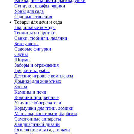
Раскладные кровати, раскладушки
Сундуки, шкафы, ящики
Урны для сада
Садовые строения
Товары для дачи и сада
Гладильные комоды
Теплицы и парники
Санки, тюбинги, ледянки
Биотуалеты
Садовые фигурки
Сауны
Ширмы
Заборы и ограждения
Грядки и клумбы
Детские игровые комплексы
Домики для животных
Зонты
Камины и печи
Коврики придверные
Уличные обогреватели
Кормушки для птиц, домики
Мангалы, коптильни, барбекю
Самогонные аппараты
Ландшафтный дизайн
Освещение для сада и дачи