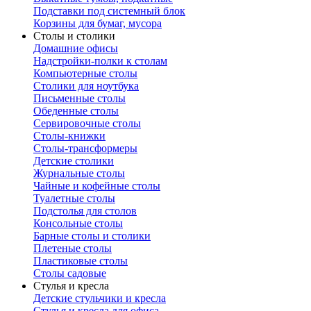
Подставки под системный блок
Корзины для бумаг, мусора
Столы и столики
Домашние офисы
Надстройки-полки к столам
Компьютерные столы
Столики для ноутбука
Письменные столы
Обеденные столы
Сервировочные столы
Столы-книжки
Столы-трансформеры
Детские столики
Журнальные столы
Чайные и кофейные столы
Туалетные столы
Подстолья для столов
Консольные столы
Барные столы и столики
Плетеные столы
Пластиковые столы
Столы садовые
Стулья и кресла
Детские стульчики и кресла
Стулья и кресла для офиса