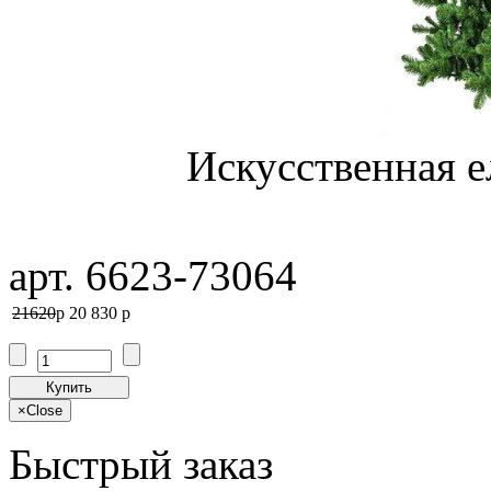
Искусственная е
арт. 6623-73064
21620
p
20 830
p
Купить
×
Close
Быстрый заказ