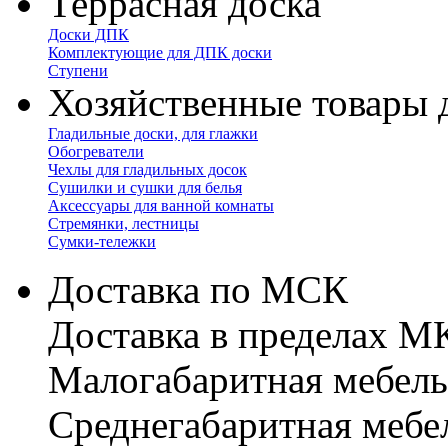
Террасная доска
Доски ДПК
Комплектующие для ДПК доски
Ступени
Хозяйственные товары 
Гладильные доски, для глажки
Обогреватели
Чехлы для гладильных досок
Сушилки и сушки для белья
Аксессуары для ванной комнаты
Стремянки, лестницы
Сумки-тележки
Доставка по МСК
Доставка в пределах 
Малогабаритная мебель
Cреднегабаритная мебе