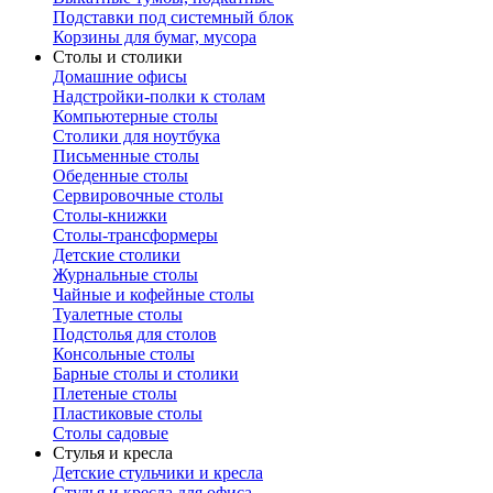
Подставки под системный блок
Корзины для бумаг, мусора
Столы и столики
Домашние офисы
Надстройки-полки к столам
Компьютерные столы
Столики для ноутбука
Письменные столы
Обеденные столы
Сервировочные столы
Столы-книжки
Столы-трансформеры
Детские столики
Журнальные столы
Чайные и кофейные столы
Туалетные столы
Подстолья для столов
Консольные столы
Барные столы и столики
Плетеные столы
Пластиковые столы
Столы садовые
Стулья и кресла
Детские стульчики и кресла
Стулья и кресла для офиса