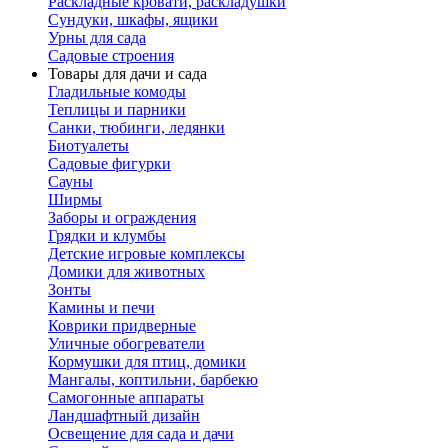
Раскладные кровати, раскладушки
Сундуки, шкафы, ящики
Урны для сада
Садовые строения
Товары для дачи и сада
Гладильные комоды
Теплицы и парники
Санки, тюбинги, ледянки
Биотуалеты
Садовые фигурки
Сауны
Ширмы
Заборы и ограждения
Грядки и клумбы
Детские игровые комплексы
Домики для животных
Зонты
Камины и печи
Коврики придверные
Уличные обогреватели
Кормушки для птиц, домики
Мангалы, коптильни, барбекю
Самогонные аппараты
Ландшафтный дизайн
Освещение для сада и дачи