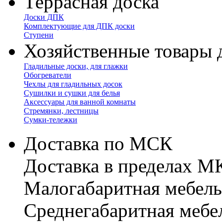
Террасная доска
Доски ДПК
Комплектующие для ДПК доски
Ступени
Хозяйственные товары 
Гладильные доски, для глажки
Обогреватели
Чехлы для гладильных досок
Сушилки и сушки для белья
Аксессуары для ванной комнаты
Стремянки, лестницы
Сумки-тележки
Доставка по МСК
Доставка в пределах 
Малогабаритная мебель
Cреднегабаритная мебе