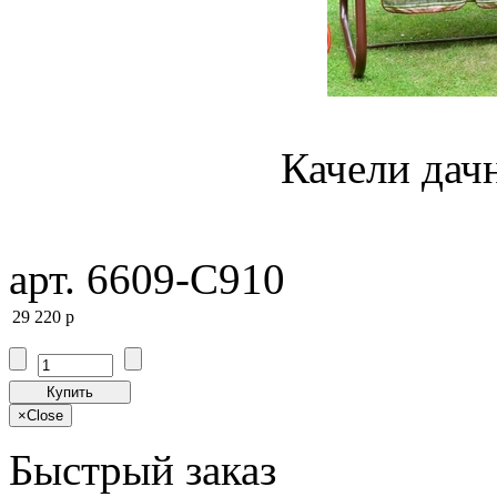
Качели дач
арт. 6609-C910
29 220
p
Купить
×
Close
Быстрый заказ