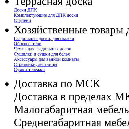
Террасная доска
Доски ДПК
Комплектующие для ДПК доски
Ступени
Хозяйственные товары 
Гладильные доски, для глажки
Обогреватели
Чехлы для гладильных досок
Сушилки и сушки для белья
Аксессуары для ванной комнаты
Стремянки, лестницы
Сумки-тележки
Доставка по МСК
Доставка в пределах 
Малогабаритная мебель
Cреднегабаритная мебе