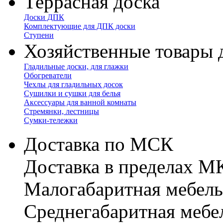
Террасная доска
Доски ДПК
Комплектующие для ДПК доски
Ступени
Хозяйственные товары 
Гладильные доски, для глажки
Обогреватели
Чехлы для гладильных досок
Сушилки и сушки для белья
Аксессуары для ванной комнаты
Стремянки, лестницы
Сумки-тележки
Доставка по МСК
Доставка в пределах 
Малогабаритная мебель
Cреднегабаритная мебе