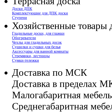
Террасная доска
Доски ДПК
Комплектующие для ДПК доски
Ступени
Хозяйственные товары 
Гладильные доски, для глажки
Обогреватели
Чехлы для гладильных досок
Сушилки и сушки для белья
Аксессуары для ванной комнаты
Стремянки, лестницы
Сумки-тележки
Доставка по МСК
Доставка в пределах 
Малогабаритная мебель
Cреднегабаритная мебе