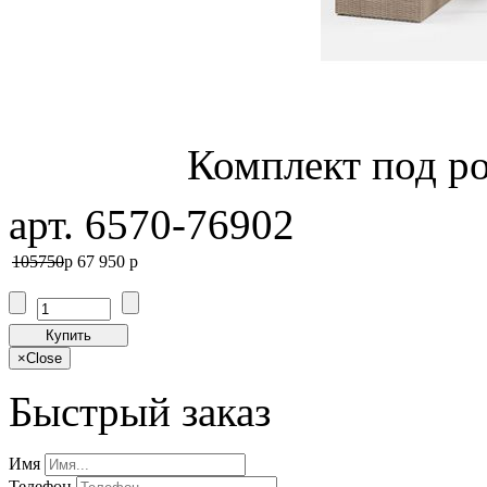
Комплект под ро
арт. 6570-76902
105750
p
67 950
p
Купить
×
Close
Быстрый заказ
Имя
Телефон