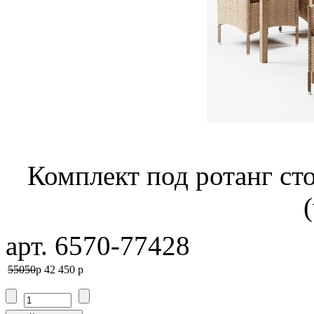
Комплект под ротанг ст
арт. 6570-77428
55050
p
42 450
p