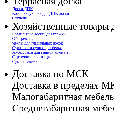
Террасная доска
Доски ДПК
Комплектующие для ДПК доски
Ступени
Хозяйственные товары 
Гладильные доски, для глажки
Обогреватели
Чехлы для гладильных досок
Сушилки и сушки для белья
Аксессуары для ванной комнаты
Стремянки, лестницы
Сумки-тележки
Доставка по МСК
Доставка в пределах 
Малогабаритная мебель
Cреднегабаритная мебе