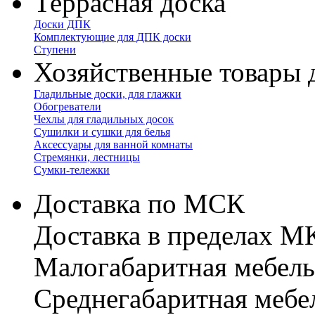
Террасная доска
Доски ДПК
Комплектующие для ДПК доски
Ступени
Хозяйственные товары 
Гладильные доски, для глажки
Обогреватели
Чехлы для гладильных досок
Сушилки и сушки для белья
Аксессуары для ванной комнаты
Стремянки, лестницы
Сумки-тележки
Доставка по МСК
Доставка в пределах 
Малогабаритная мебель
Cреднегабаритная мебе