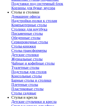
Подставки под системный блок
Корзины для бумаг, мусора
Столы и столики
Домашние офисы
Надстройки-полки к столам
Компьютерные столы
Столики для ноутбука
Письменные столы
Обеденные столы
Сервировочные столы
Столы-книжки
Столы-трансформеры
Детские столики
Журнальные столы
Чайные и кофейные столы
Туалетные столы
Подстолья для столов
Консольные столы
Барные столы и столики
Плетеные столы
Пластиковые столы
Столы садовые
Стулья и кресла
Детские стульчики и кресла
Стулья и кресла для офиса