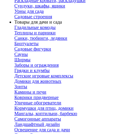
Раскладные кровати, раскладушки
Сундуки, шкафы, ящики
Урны для сада
Садовые строения
Товары для дачи и сада
Гладильные комоды
Теплицы и парники
Санки, тюбинги, ледянки
Биотуалеты
Садовые фигурки
Сауны
Ширмы
Заборы и ограждения
Грядки и клумбы
Детские игровые комплексы
Домики для животных
Зонты
Камины и печи
Коврики придверные
Уличные обогреватели
Кормушки для птиц, домики
Мангалы, коптильни, барбекю
Самогонные аппараты
Ландшафтный дизайн
Освещение для сада и дачи