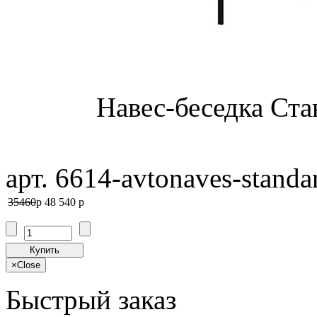
Навес-беседка Ста
арт. 6614-avtonaves-standa
35460
p
48 540
p
Купить
×
Close
Быстрый заказ