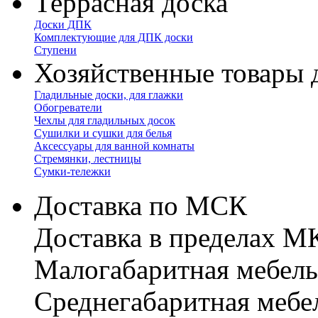
Террасная доска
Доски ДПК
Комплектующие для ДПК доски
Ступени
Хозяйственные товары 
Гладильные доски, для глажки
Обогреватели
Чехлы для гладильных досок
Сушилки и сушки для белья
Аксессуары для ванной комнаты
Стремянки, лестницы
Сумки-тележки
Доставка по МСК
Доставка в пределах 
Малогабаритная мебель
Cреднегабаритная мебе