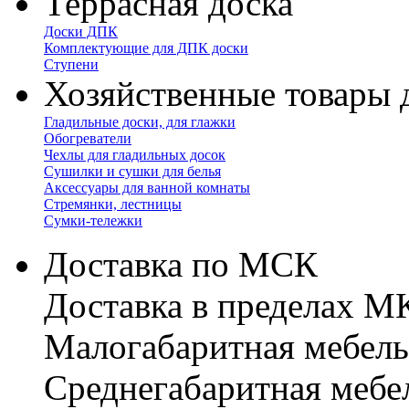
Террасная доска
Доски ДПК
Комплектующие для ДПК доски
Ступени
Хозяйственные товары 
Гладильные доски, для глажки
Обогреватели
Чехлы для гладильных досок
Сушилки и сушки для белья
Аксессуары для ванной комнаты
Стремянки, лестницы
Сумки-тележки
Доставка по МСК
Доставка в пределах 
Малогабаритная мебель
Cреднегабаритная мебе