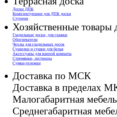
Террасная доска
Доски ДПК
Комплектующие для ДПК доски
Ступени
Хозяйственные товары 
Гладильные доски, для глажки
Обогреватели
Чехлы для гладильных досок
Сушилки и сушки для белья
Аксессуары для ванной комнаты
Стремянки, лестницы
Сумки-тележки
Доставка по МСК
Доставка в пределах 
Малогабаритная мебель
Cреднегабаритная мебе