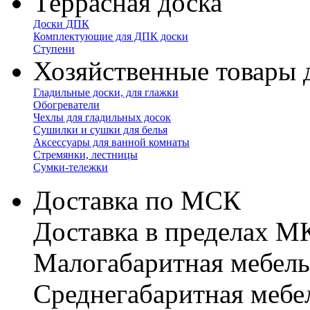
Террасная доска
Доски ДПК
Комплектующие для ДПК доски
Ступени
Хозяйственные товары 
Гладильные доски, для глажки
Обогреватели
Чехлы для гладильных досок
Сушилки и сушки для белья
Аксессуары для ванной комнаты
Стремянки, лестницы
Сумки-тележки
Доставка по МСК
Доставка в пределах 
Малогабаритная мебель
Cреднегабаритная мебе