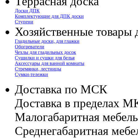
Террасная доска
Доски ДПК
Комплектующие для ДПК доски
Ступени
Хозяйственные товары 
Гладильные доски, для глажки
Обогреватели
Чехлы для гладильных досок
Сушилки и сушки для белья
Аксессуары для ванной комнаты
Стремянки, лестницы
Сумки-тележки
Доставка по МСК
Доставка в пределах 
Малогабаритная мебель
Cреднегабаритная мебе