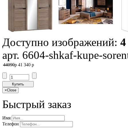
Доступно изображений:
4
арт. 6604-shkaf-kupe-sorent
44090
p
41 340
p
Купить
×
Close
Быстрый заказ
Имя
Телефон