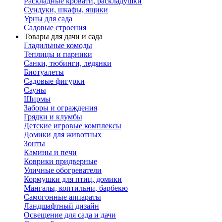
Раскладные кровати, раскладушки
Сундуки, шкафы, ящики
Урны для сада
Садовые строения
Товары для дачи и сада
Гладильные комоды
Теплицы и парники
Санки, тюбинги, ледянки
Биотуалеты
Садовые фигурки
Сауны
Ширмы
Заборы и ограждения
Грядки и клумбы
Детские игровые комплексы
Домики для животных
Зонты
Камины и печи
Коврики придверные
Уличные обогреватели
Кормушки для птиц, домики
Мангалы, коптильни, барбекю
Самогонные аппараты
Ландшафтный дизайн
Освещение для сада и дачи