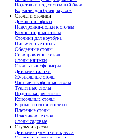
Подставки под системный блок
Корзины для бумаг, мусора
Столы и столики
Домашние офисы
Надстройки-полки к столам
Компьютерные столы
Столики для ноутбука
Письменные столы
Обеденные столы
Сервировочные столы
Столы-книжки
Столы-трансформеры
Детские столики
Журнальные столы
Чайные и кофейные столы
Туалетные столы
Подстолья для столов
Консольные столы
Барные столы и столики
Плетеные столы
Пластиковые столы
Столы садовые
Стулья и кресла
Детские стульчики и кресла
Стулья и кресла для офиса