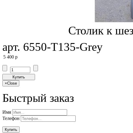
Столик к ше
арт. 6550-T135-Grey
5 400
p
Купить
×
Close
Быстрый заказ
Имя
Телефон
Купить