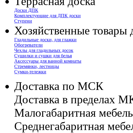
Террасная доска
Доски ДПК
Комплектующие для ДПК доски
Ступени
Хозяйственные товары 
Гладильные доски, для глажки
Обогреватели
Чехлы для гладильных досок
Сушилки и сушки для белья
Аксессуары для ванной комнаты
Стремянки, лестницы
Сумки-тележки
Доставка по МСК
Доставка в пределах 
Малогабаритная мебель
Cреднегабаритная мебе