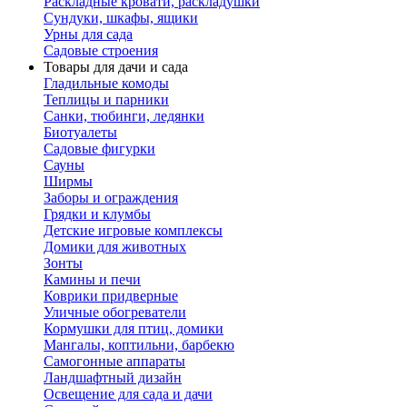
Раскладные кровати, раскладушки
Сундуки, шкафы, ящики
Урны для сада
Садовые строения
Товары для дачи и сада
Гладильные комоды
Теплицы и парники
Санки, тюбинги, ледянки
Биотуалеты
Садовые фигурки
Сауны
Ширмы
Заборы и ограждения
Грядки и клумбы
Детские игровые комплексы
Домики для животных
Зонты
Камины и печи
Коврики придверные
Уличные обогреватели
Кормушки для птиц, домики
Мангалы, коптильни, барбекю
Самогонные аппараты
Ландшафтный дизайн
Освещение для сада и дачи