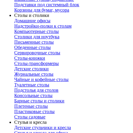
Подставки под системный блок
Корзины для бумаг, мусора
Столы и столики
Домашние офисы
Надстройки-полки к столам
Компьютерные столы
Столики для ноутбука
Письменные столы
Обеденные столы
Сервировочные столы
Столы-книжки
Столы-трансформеры
Детские столики
Журнальные столы
Чайные и кофейные столы
Туалетные столы
Подстолья для столов
Консольные столы
Барные столы и столики
Плетеные столы
Пластиковые столы
Столы садовые
Стулья и кресла
Детские стульчики и кресла
Стулья и кресла для офиса