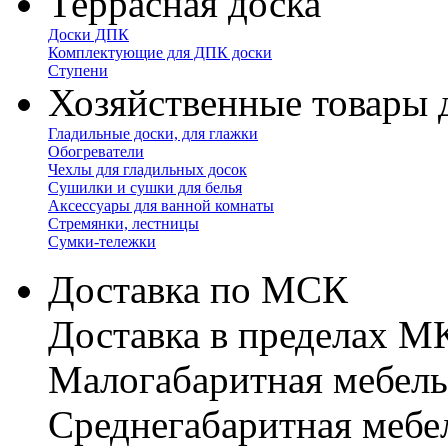
Террасная доска
Доски ДПК
Комплектующие для ДПК доски
Ступени
Хозяйственные товары 
Гладильные доски, для глажки
Обогреватели
Чехлы для гладильных досок
Сушилки и сушки для белья
Аксессуары для ванной комнаты
Стремянки, лестницы
Сумки-тележки
Доставка по МСК
Доставка в пределах 
Малогабаритная мебель
Cреднегабаритная мебе