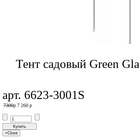
Тент садовый Green Gla
арт. 6623-3001S
7300
p
7 260
p
Купить
×
Close