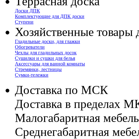
Террасная доска
Доски ДПК
Комплектующие для ДПК доски
Ступени
Хозяйственные товары 
Гладильные доски, для глажки
Обогреватели
Чехлы для гладильных досок
Сушилки и сушки для белья
Аксессуары для ванной комнаты
Стремянки, лестницы
Сумки-тележки
Доставка по МСК
Доставка в пределах 
Малогабаритная мебель
Cреднегабаритная мебе