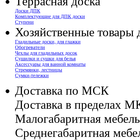
Террасная доска
Доски ДПК
Комплектующие для ДПК доски
Ступени
Хозяйственные товары 
Гладильные доски, для глажки
Обогреватели
Чехлы для гладильных досок
Сушилки и сушки для белья
Аксессуары для ванной комнаты
Стремянки, лестницы
Сумки-тележки
Доставка по МСК
Доставка в пределах 
Малогабаритная мебель
Cреднегабаритная мебе