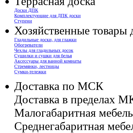
Террасная доска
Доски ДПК
Комплектующие для ДПК доски
Ступени
Хозяйственные товары 
Гладильные доски, для глажки
Обогреватели
Чехлы для гладильных досок
Сушилки и сушки для белья
Аксессуары для ванной комнаты
Стремянки, лестницы
Сумки-тележки
Доставка по МСК
Доставка в пределах 
Малогабаритная мебель
Cреднегабаритная мебе