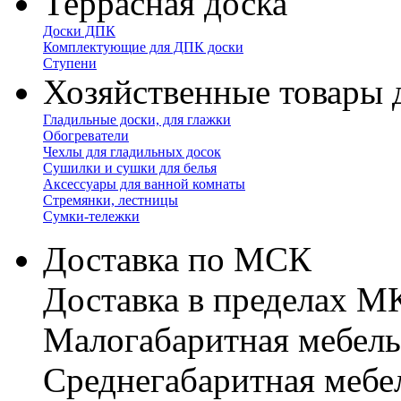
Террасная доска
Доски ДПК
Комплектующие для ДПК доски
Ступени
Хозяйственные товары 
Гладильные доски, для глажки
Обогреватели
Чехлы для гладильных досок
Сушилки и сушки для белья
Аксессуары для ванной комнаты
Стремянки, лестницы
Сумки-тележки
Доставка по МСК
Доставка в пределах 
Малогабаритная мебель
Cреднегабаритная мебе