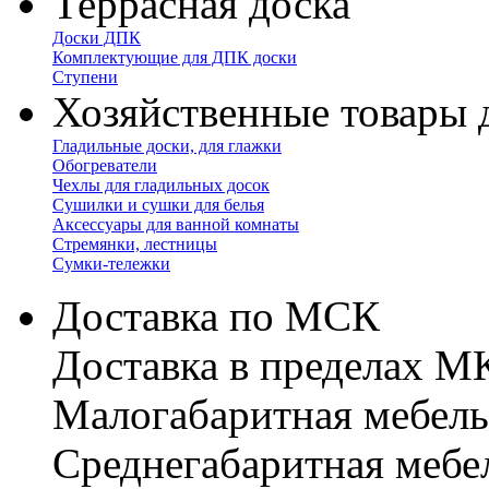
Террасная доска
Доски ДПК
Комплектующие для ДПК доски
Ступени
Хозяйственные товары 
Гладильные доски, для глажки
Обогреватели
Чехлы для гладильных досок
Сушилки и сушки для белья
Аксессуары для ванной комнаты
Стремянки, лестницы
Сумки-тележки
Доставка по МСК
Доставка в пределах 
Малогабаритная мебель
Cреднегабаритная мебе