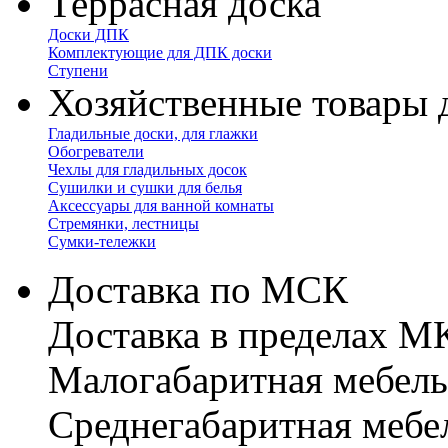
Террасная доска
Доски ДПК
Комплектующие для ДПК доски
Ступени
Хозяйственные товары 
Гладильные доски, для глажки
Обогреватели
Чехлы для гладильных досок
Сушилки и сушки для белья
Аксессуары для ванной комнаты
Стремянки, лестницы
Сумки-тележки
Доставка по МСК
Доставка в пределах 
Малогабаритная мебель
Cреднегабаритная мебе