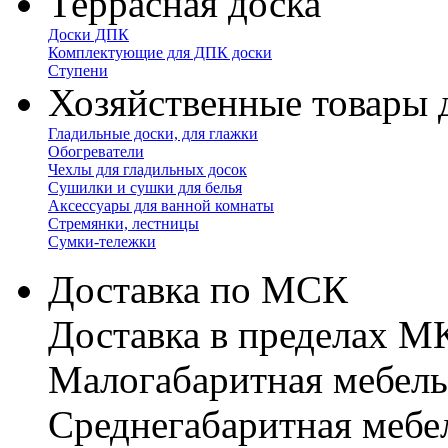
Террасная доска
Доски ДПК
Комплектующие для ДПК доски
Ступени
Хозяйственные товары 
Гладильные доски, для глажки
Обогреватели
Чехлы для гладильных досок
Сушилки и сушки для белья
Аксессуары для ванной комнаты
Стремянки, лестницы
Сумки-тележки
Доставка по МСК
Доставка в пределах 
Малогабаритная мебель
Cреднегабаритная мебе