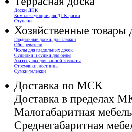
Террасная доска
Доски ДПК
Комплектующие для ДПК доски
Ступени
Хозяйственные товары 
Гладильные доски, для глажки
Обогреватели
Чехлы для гладильных досок
Сушилки и сушки для белья
Аксессуары для ванной комнаты
Стремянки, лестницы
Сумки-тележки
Доставка по МСК
Доставка в пределах 
Малогабаритная мебель
Cреднегабаритная мебе