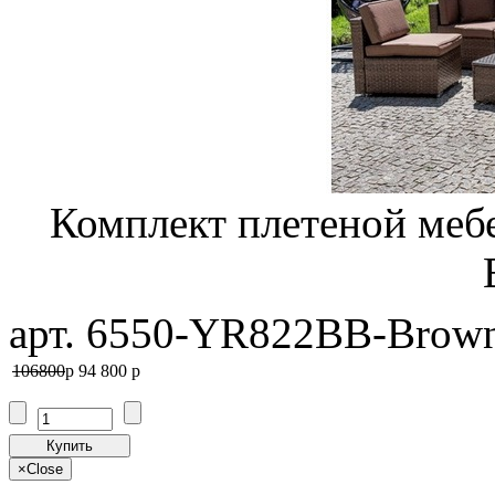
Комплект плетеной ме
арт. 6550-YR822BB-Brow
106800
p
94 800
p
Купить
×
Close