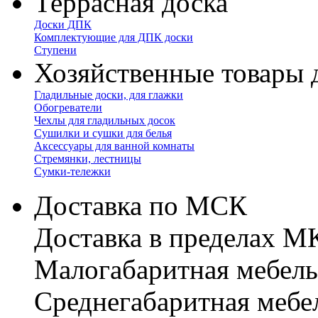
Террасная доска
Доски ДПК
Комплектующие для ДПК доски
Ступени
Хозяйственные товары 
Гладильные доски, для глажки
Обогреватели
Чехлы для гладильных досок
Сушилки и сушки для белья
Аксессуары для ванной комнаты
Стремянки, лестницы
Сумки-тележки
Доставка по МСК
Доставка в пределах 
Малогабаритная мебель
Cреднегабаритная мебе