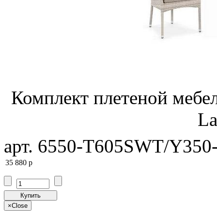
Комплект плетеной меб
La
арт. 6550-T605SWT/Y350-
35 880
p
Купить
×
Close