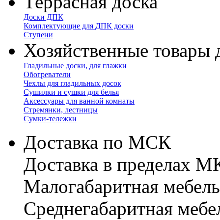
Террасная доска
Доски ДПК
Комплектующие для ДПК доски
Ступени
Хозяйственные товары 
Гладильные доски, для глажки
Обогреватели
Чехлы для гладильных досок
Сушилки и сушки для белья
Аксессуары для ванной комнаты
Стремянки, лестницы
Сумки-тележки
Доставка по МСК
Доставка в пределах 
Малогабаритная мебель
Cреднегабаритная мебе