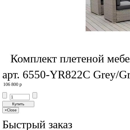
Комплект плетеной меб
арт. 6550-YR822C Grey/G
106 800
p
Купить
×
Close
Быстрый заказ