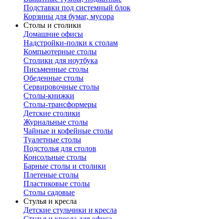
Подставки под системный блок
Корзины для бумаг, мусора
Столы и столики
Домашние офисы
Надстройки-полки к столам
Компьютерные столы
Столики для ноутбука
Письменные столы
Обеденные столы
Сервировочные столы
Столы-книжки
Столы-трансформеры
Детские столики
Журнальные столы
Чайные и кофейные столы
Туалетные столы
Подстолья для столов
Консольные столы
Барные столы и столики
Плетеные столы
Пластиковые столы
Столы садовые
Стулья и кресла
Детские стульчики и кресла
Стулья и кресла для офиса