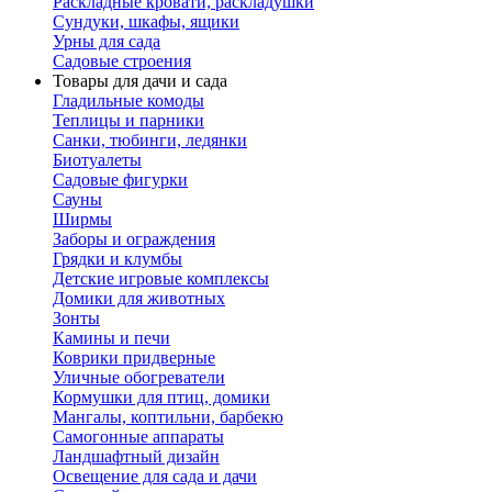
Раскладные кровати, раскладушки
Сундуки, шкафы, ящики
Урны для сада
Садовые строения
Товары для дачи и сада
Гладильные комоды
Теплицы и парники
Санки, тюбинги, ледянки
Биотуалеты
Садовые фигурки
Сауны
Ширмы
Заборы и ограждения
Грядки и клумбы
Детские игровые комплексы
Домики для животных
Зонты
Камины и печи
Коврики придверные
Уличные обогреватели
Кормушки для птиц, домики
Мангалы, коптильни, барбекю
Самогонные аппараты
Ландшафтный дизайн
Освещение для сада и дачи